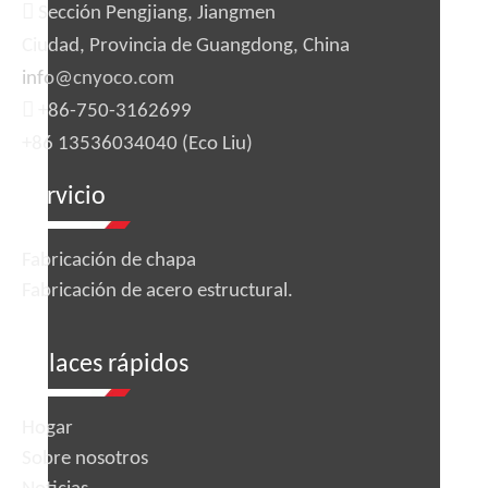

Sección Pengjiang, Jiangmen
Ciudad, Provincia de Guangdong, China
Procesamiento personalizado de
info@cnyoco.com
mecanizado ultrasónico de acero
inoxidable 201

+86-750-3162699
Preguntar
+86 13536034040 (Eco Liu)
Servicio
Fabricación de chapa
Fabricación de acero estructural.
enlaces rápidos
Hogar
Sobre nosotros