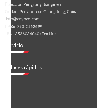

Sección Pengjiang, Jiangmen
Ciudad, Provincia de Guangdong, China
info@cnyoco.com

+86-750-3162699
+86 13536034040 (Eco Liu)
Servicio
enlaces rápidos