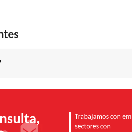
ntes
?
nsulta,
Trabajamos con emp
sectores con