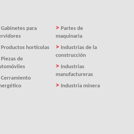
>
>
Gabinetes para
Partes de
ervidores
maquinaria
>
>
Productos hortícolas
Industrias de la
construcción
>
Piezas de
>
utomóviles
Industrias
manufactureras
>
Cerramiento
>
nergético
Industria minera