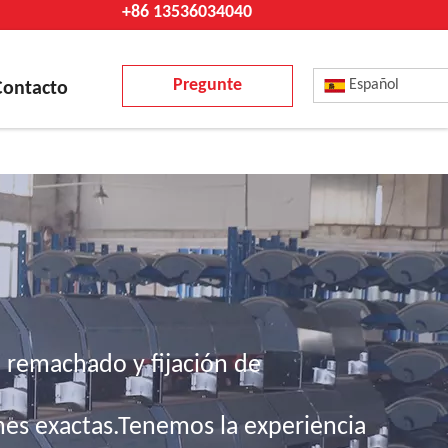
+86 13536034040
Pregunte
Español
Contacto
ahora
 remachado y fijación de
nes exactas.Tenemos la experiencia