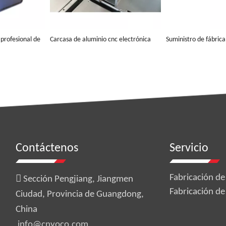
profesional de
Carcasa de aluminio cnc electrónica
Suministro de fábrica
echo a medida
con cubierta metálica de acero
chapa de doblado de 
inoxidable personalizada
encargo
Preguntar
Pregunta
1
2
»
Contáctenos
Servicio

Fabricación de
Sección Pengjiang, Jiangmen
Fabricación de
Ciudad, Provincia de Guangdong,
China
info@cnyoco.com