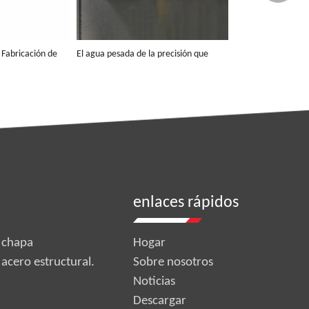
 Fabricación de
El agua pesada de la precisión que
aluminio por
dobla la fabricación de chapa de acero
inoxidable del soporte de piezas de
r
Preguntar
corte por láser de aluminio
enlaces rápidos
 chapa
Hogar
 acero estructural.
Sobre nosotros
Noticias
Descargar