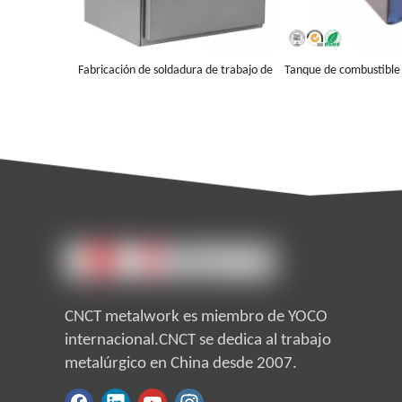
Fabricación de soldadura de trabajo de
Tanque de combustible 
chapa hecha en fábrica
acero inoxidable 304 h
Preguntar
Preguntar
CNCT metalwork es miembro de YOCO
internacional.CNCT se dedica al trabajo
metalúrgico en China desde 2007.