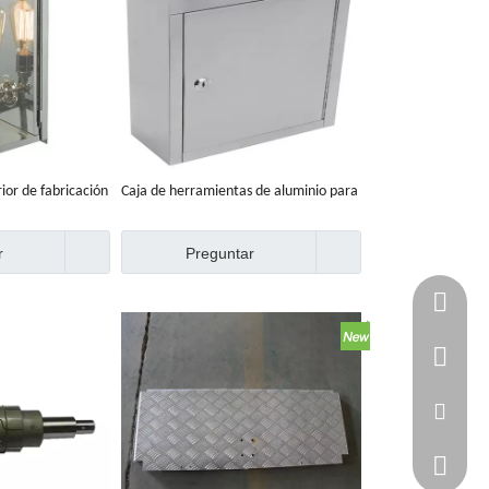
ior de fabricación
Caja de herramientas de aluminio para
rica
camiones, fabricación de metales,
trabajo de chapa hecha en fábrica
r
Preguntar
+86-750-
+86 1353
info@cny
WhatsAp