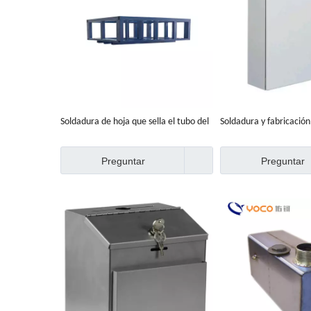
Soldadura de hoja que sella el tubo del
Soldadura y fabricació
metal de la precisión que dobla la
precisión hechas a med
fabricación de acero inoxidable
Preguntar
Preguntar