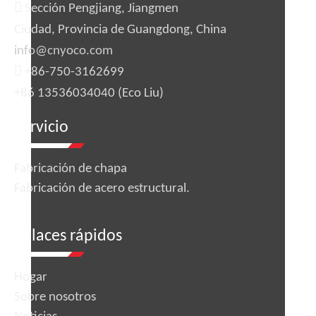

Sección Pengjiang, Jiangmen
personalizada para maquinaria de
fabricación de cajas de procesamiento
Ciudad, Provincia de Guangdong, China
Preguntar
de chapa metálica
info@cnyoco.com

+86-750-3162699
1
2
3
4
...
80
»
+86 13536034040 (Eco Liu)
Servicio
Fabricación de chapa
Fabricación de acero estructural.
enlaces rápidos
Hogar
Sobre nosotros