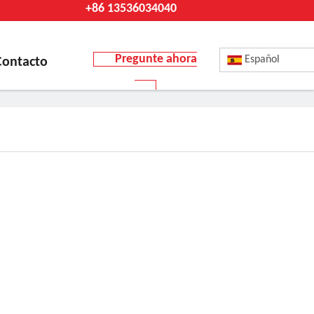
+86 13536034040
Pregunte ahora
Español
Contacto