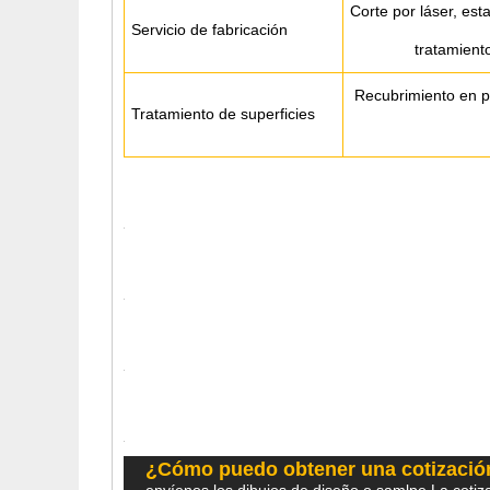
Corte por láser, es
Servicio de fabricación
tratamiento
Recubrimiento en po
Tratamiento de superficies
¿Cómo puedo obtener una cotizació
envíenos los dibujos de diseño o samlpe.La cotiza