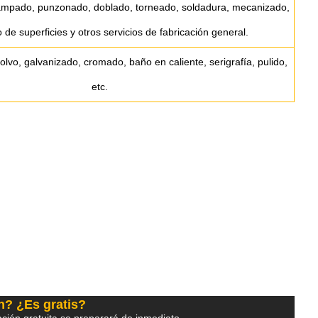
tampado, punzonado, doblado, torneado, soldadura, mecanizado,
 de superficies y otros servicios de fabricación general.
lvo, galvanizado, cromado, baño en caliente, serigrafía, pulido,
etc.
n? ¿Es gratis?
ción gratuita se preparará de inmediato.