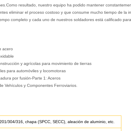
ones.Como resultado, nuestro equipo ha podido mantener constantemen
entes eliminar el proceso costoso y que consume mucho tiempo de la i
empo completo y cada uno de nuestros soldadores está calificado para 
e acero
oxidable
strucción y agrícolas para movimiento de tierras
iles para automóviles y locomotoras
adura por fusión-Parte 1: Aceros
de Vehículos y Componentes Ferroviarios.
 201/304/316, chapa (SPCC, SECC), aleación de aluminio, etc.