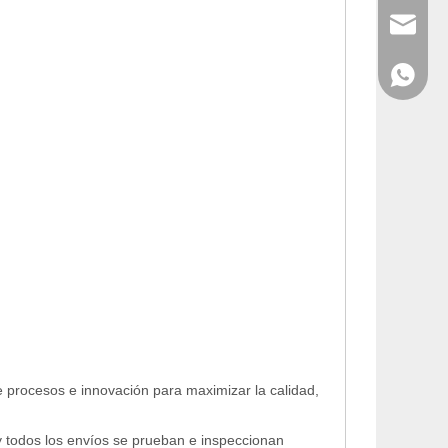
info@cny
WhatsAp
e procesos e innovación para maximizar la calidad,
y todos los envíos se prueban e inspeccionan