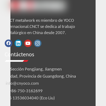
CNCT metalwork es miembro de YOCO
internacional.CNCT se dedica al trabajo
metalúrgico en China desde 2007.
Contáctenos

Sección Pengjiang, Jiangmen
Ciudad, Provincia de Guangdong, China
info@cnyoco.com

+86-750-3162699
+86 13536034040 (Eco Liu)