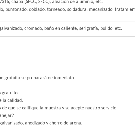
/316, chapa (SPCC, SECC), aleación de aluminio, etc.
o, punzonado, doblado, torneado, soldadura, mecanizado, tratamiento 
alvanizado, cromado, baño en caliente, serigrafía, pulido, etc.
ón gratuita se preparará de inmediato.
sto gratuito.
be la calidad.
 de que se califique la muestra y se acepte nuestro servicio.
anejar?
 galvanizado, anodizado y chorro de arena.