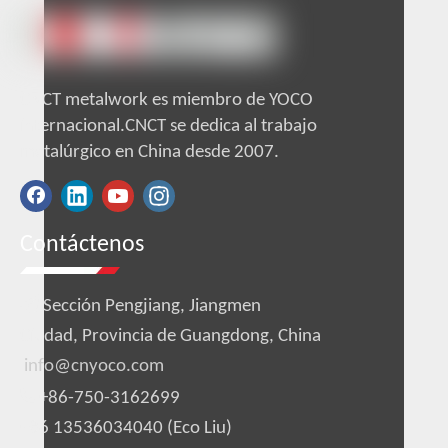
CNCT metalwork es miembro de YOCO
internacional.CNCT se dedica al trabajo
metalúrgico en China desde 2007.
Contáctenos

Sección Pengjiang, Jiangmen
Ciudad, Provincia de Guangdong, China
info@cnyoco.com

+86-750-3162699
+86 13536034040 (Eco Liu)