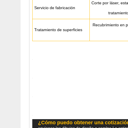
Corte por láser, es
Servicio de fabricación
tratamiento
Recubrimiento en po
Tratamiento de superficies
¿Cómo puedo obtener una cotizació
envíenos los dibujos de diseño o samlpe.La cotiza