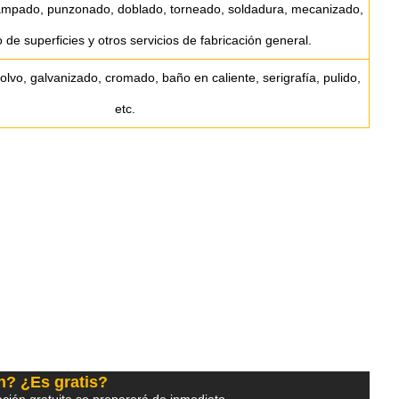
tampado, punzonado, doblado, torneado, soldadura, mecanizado,
 de superficies y otros servicios de fabricación general.
lvo, galvanizado, cromado, baño en caliente, serigrafía, pulido,
etc.
n? ¿Es gratis?
ción gratuita se preparará de inmediato.