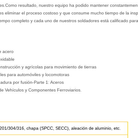
nes.Como resultado, nuestro equipo ha podido mantener constantement
es eliminar el proceso costoso y que consume mucho tiempo de la insp
empo completo y cada uno de nuestros soldadores está calificado para 
e acero
oxidable
strucción y agrícolas para movimiento de tierras
iles para automóviles y locomotoras
adura por fusión-Parte 1: Aceros
de Vehículos y Componentes Ferroviarios.
 201/304/316, chapa (SPCC, SECC), aleación de aluminio, etc.