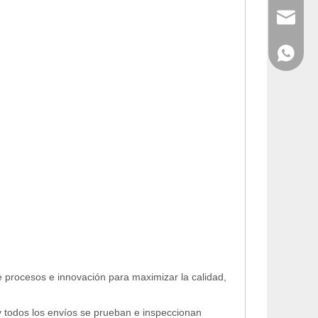
info@cny
WhatsAp
e procesos e innovación para maximizar la calidad,
y todos los envíos se prueban e inspeccionan