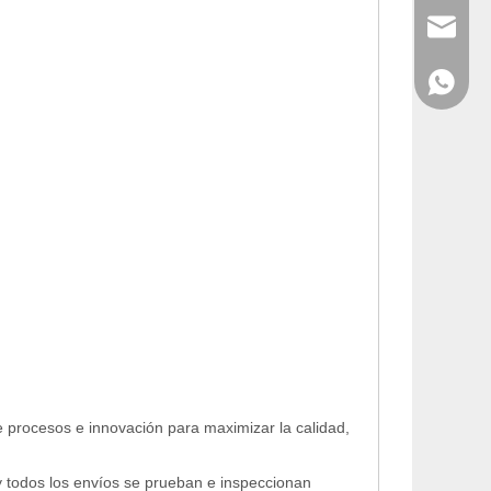
info@cny
WhatsAp
e procesos e innovación para maximizar la calidad,
y todos los envíos se prueban e inspeccionan