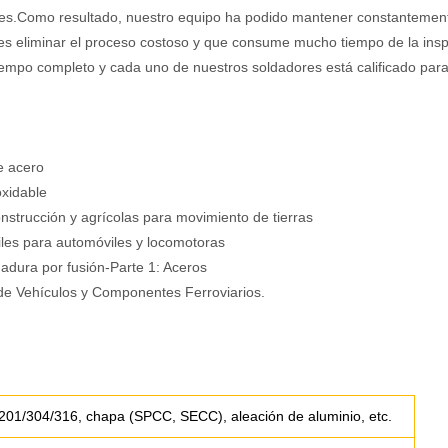
nes.Como resultado, nuestro equipo ha podido mantener constantement
es eliminar el proceso costoso y que consume mucho tiempo de la insp
empo completo y cada uno de nuestros soldadores está calificado para 
e acero
oxidable
strucción y agrícolas para movimiento de tierras
iles para automóviles y locomotoras
adura por fusión-Parte 1: Aceros
de Vehículos y Componentes Ferroviarios.
 201/304/316, chapa (SPCC, SECC), aleación de aluminio, etc.