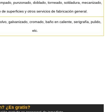
tampado, punzonado, doblado, torneado, soldadura, mecanizado,
 de superficies y otros servicios de fabricación general.
lvo, galvanizado, cromado, baño en caliente, serigrafía, pulido,
etc.
n? ¿Es gratis?
ción gratuita se preparará de inmediato.