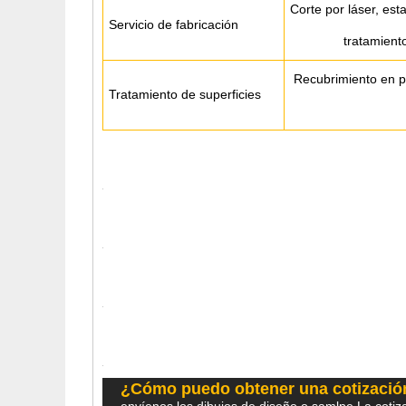
Corte por láser, es
Servicio de fabricación
tratamiento
Recubrimiento en po
Tratamiento de superficies
¿Cómo puedo obtener una cotizació
envíenos los dibujos de diseño o samlpe.La cotiza