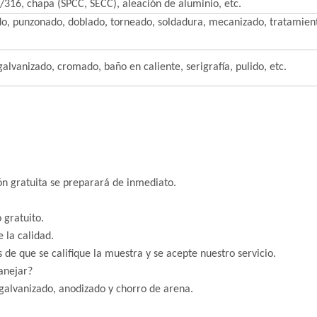
/316, chapa (SPCC, SECC), aleación de aluminio, etc.
o, punzonado, doblado, torneado, soldadura, mecanizado, tratamiento 
alvanizado, cromado, baño en caliente, serigrafía, pulido, etc.
ón gratuita se preparará de inmediato.
sto gratuito.
be la calidad.
 de que se califique la muestra y se acepte nuestro servicio.
anejar?
 galvanizado, anodizado y chorro de arena.