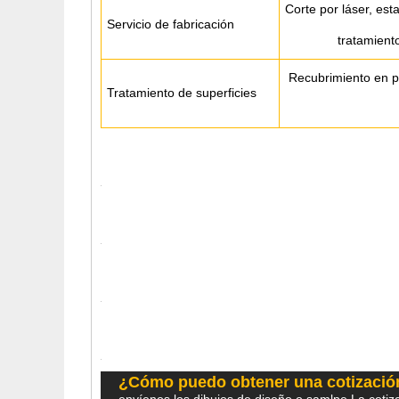
Corte por láser, es
Servicio de fabricación
tratamiento
Recubrimiento en po
Tratamiento de superficies
¿Cómo puedo obtener una cotizació
envíenos los dibujos de diseño o samlpe.La cotiza