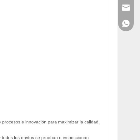
info@cny
WhatsAp
e procesos e innovación para maximizar la calidad,
y todos los envíos se prueban e inspeccionan