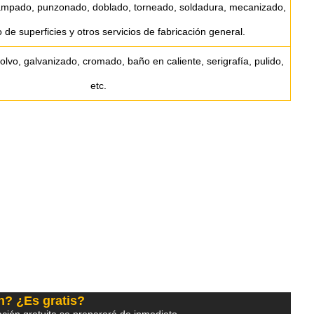
tampado, punzonado, doblado, torneado, soldadura, mecanizado,
 de superficies y otros servicios de fabricación general.
lvo, galvanizado, cromado, baño en caliente, serigrafía, pulido,
etc.
n? ¿Es gratis?
ción gratuita se preparará de inmediato.