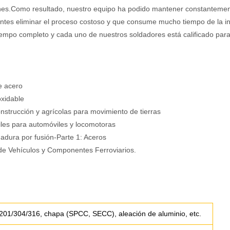
ones.Como resultado, nuestro equipo ha podido mantener constantemen
entes eliminar el proceso costoso y que consume mucho tiempo de la i
empo completo y cada uno de nuestros soldadores está calificado para 
e acero
oxidable
strucción y agrícolas para movimiento de tierras
iles para automóviles y locomotoras
adura por fusión-Parte 1: Aceros
de Vehículos y Componentes Ferroviarios.
 201/304/316, chapa (SPCC, SECC), aleación de aluminio, etc.