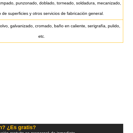
tampado, punzonado, doblado, torneado, soldadura, mecanizado,
 de superficies y otros servicios de fabricación general.
lvo, galvanizado, cromado, baño en caliente, serigrafía, pulido,
etc.
n? ¿Es gratis?
ción gratuita se preparará de inmediato.