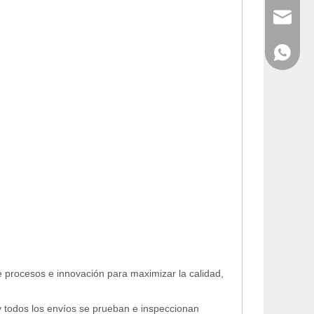
info@cny
WhatsAp
e procesos e innovación para maximizar la calidad,
y todos los envíos se prueban e inspeccionan