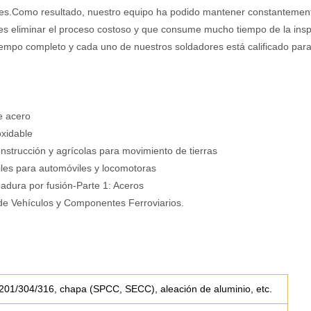
nes.Como resultado, nuestro equipo ha podido mantener constantement
es eliminar el proceso costoso y que consume mucho tiempo de la insp
empo completo y cada uno de nuestros soldadores está calificado para 
e acero
oxidable
strucción y agrícolas para movimiento de tierras
iles para automóviles y locomotoras
adura por fusión-Parte 1: Aceros
de Vehículos y Componentes Ferroviarios.
 201/304/316, chapa (SPCC, SECC), aleación de aluminio, etc.