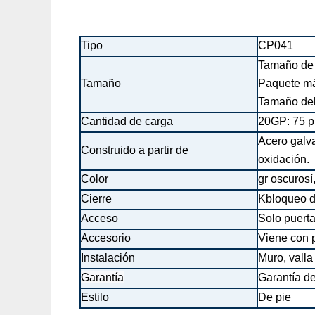
Tipo
CP041
Tamaño de 
Tamaño
Paquete m
Tamaño del
Cantidad de carga
20GP: 75 
Acero galva
Construido a partir de
oxidación.
Color
gr oscuro
sí
Cierre
K
bloqueo d
Acceso
Solo puerta
Accesorio
Viene con p
Instalación
Muro, valla
Garantía
Garantía de
Estilo
De pie