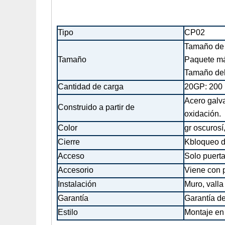
Tipo
CP02
Tamaño de 
Tamaño
Paquete má
Tamaño del
Cantidad de carga
20GP: 200
Acero galva
Construido a partir de
oxidación.
Color
gr oscuro
sí
Cierre
K
bloqueo d
Acceso
Solo puerta
Accesorio
Viene con p
Instalación
Muro, valla
Garantía
Garantía de
Estilo
Montaje en